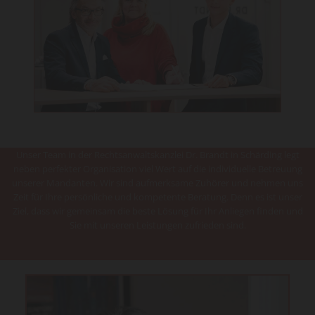
Unser Team in der Rechtsanwaltskanzlei Dr. Brandt in Schärding legt
neben perfekter Organisation viel Wert auf die individuelle Betreuung
unserer Mandanten. Wir sind aufmerksame Zuhörer und nehmen uns
Zeit für Ihre persönliche und kompetente Beratung. Denn es ist unser
Ziel, dass wir gemeinsam die beste Lösung für Ihr Anliegen finden und
Sie mit unseren Leistungen zufrieden sind.