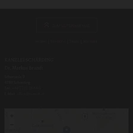
ZUM SEITENANFANG
Home
|
Bereiche
|
Team
|
Kontakt
KANZLEI SCHÄRDING
Dr. Markus Brandt
Silberzeile 9
4780
Schärding
Tel.:
+43 7712 28 64-0
E-Mail
:
office@brandt.at